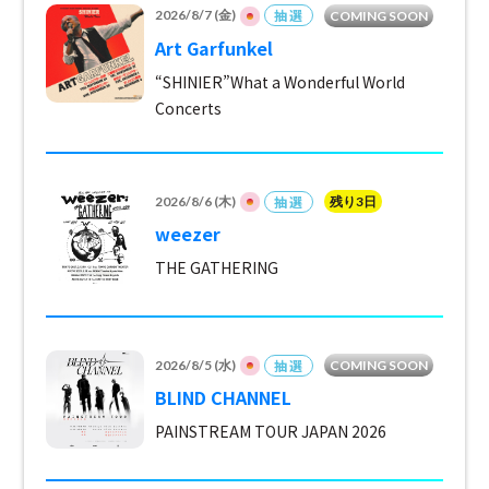
抽選
2026/8/7 (金)
COMING SOON
Art Garfunkel
“SHINIER”What a Wonderful World
Concerts
抽選
2026/8/6 (木)
残り3日
weezer
THE GATHERING
抽選
2026/8/5 (水)
COMING SOON
BLIND CHANNEL
PAINSTREAM TOUR JAPAN 2026